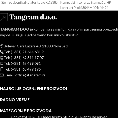
Stoni poslovni kalkulator kadio KD2385
Kompatibilni toner za štampače: HP
Laser Jet Pro M304/ M404/ M424
TANGRAM DOO
je kompanija sa misijom da svojim partnerima obezbedi
najbolju uslugu i jedinstveno korisničko iskustvo
Bulevar Cara Lazara 40, 21000 Novi Sad
Tel: (+381) 21 644 681 9
Tel: (+381) 69 311 17 07
Tel: (+381) 63 499 091
Tel: (+381) 63 499 195
E-mail: office@tangram.rs
NAJBOLJE OCENJENI PROIZVODI
RADNO VREME
KATEGORIJE PROIZVODA
Copyright 2023 ©
DeedDesign Studio.
All Rights Reserved