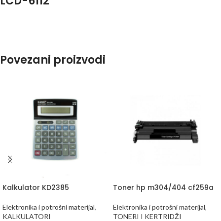
LCD-6112
Povezani proizvodi
Kalkulator KD2385
Toner hp m304/404 cf259a
Elektronika i potrošni materijal
,
Elektronika i potrošni materijal
,
KALKULATORI
TONERI I KERTRIDŽI