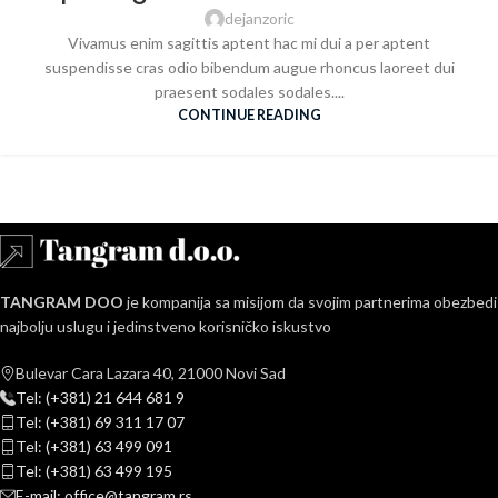
dejanzoric
Vivamus enim sagittis aptent hac mi dui a per aptent
suspendisse cras odio bibendum augue rhoncus laoreet dui
praesent sodales sodales....
CONTINUE READING
TANGRAM DOO
je kompanija sa misijom da svojim partnerima obezbedi
najbolju uslugu i jedinstveno korisničko iskustvo
Bulevar Cara Lazara 40, 21000 Novi Sad
Tel: (+381) 21 644 681 9
Tel: (+381) 69 311 17 07
Tel: (+381) 63 499 091
Tel: (+381) 63 499 195
E-mail: office@tangram.rs